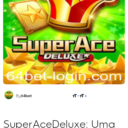
COMPARTILHAR
By
64bet
SuperAceDeluxe: Uma