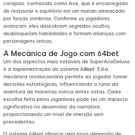
corajoso, conhecido como Ace, que é encarregado
de restaurar o equilíbrio em um mundo ameaçado
por forças sombrias. Conforme os jogadores
avançam, eles descobrem segredos ocultos,
desbloqueiam habilidades e formam alianças com
personagens únicos.
A Mecânica de Jogo com 64bet
Um dos aspectos mais notáveis de SuperAceDeluxe
é a implementação do sistema
64bet
. Esta
mecânica revolucionária permite ao jogador tomar
decisões estratégicas, influenciando o rumo da
aventura de maneiras nunca antes vistas. Cada
escolha feita pelos jogadores pode ter um impacto
significativo no desenrolar da narrativa,
proporcionando um nível de imersão sem
precedentes.
O sistema 64bet oferece uma nova dimensão de