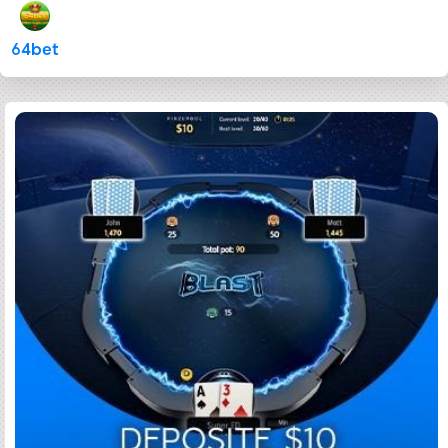
64bet