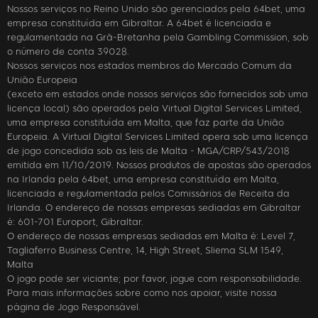
Nossos serviços no Reino Unido são gerenciados pela 64bet, uma
empresa constituída em Gibraltar. A 64bet é licenciada e
regulamentada na Grã-Bretanha pela Gambling Commission, sob
o número de conta 39028.
Nossos serviços nos estados membros do Mercado Comum da
União Europeia
(exceto em estados onde nossos serviços são fornecidos sob uma
licença local) são operados pela Virtual Digital Services Limited,
uma empresa constituída em Malta, que faz parte da União
Europeia. A Virtual Digital Services Limited opera sob uma licença
de jogo concedida sob as leis de Malta - MGA/CRP/543/2018
emitida em 11/10/2019. Nossos produtos de apostas são operados
na Irlanda pela 64bet, uma empresa constituída em Malta,
licenciada e regulamentada pelos Comissários de Receita da
Irlanda. O endereço de nossas empresas sediadas em Gibraltar
é: 601-701 Europort, Gibraltar.
O endereço de nossas empresas sediadas em Malta é: Level 7,
Tagliaferro Business Centre, 14, High Street, Sliema SLM 1549,
Malta
O jogo pode ser viciante; por favor, jogue com responsabilidade.
Para mais informações sobre como nos apoiar, visite nossa
página de Jogo Responsável.