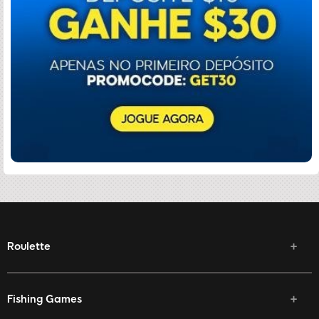
Roulette
Fishing Games