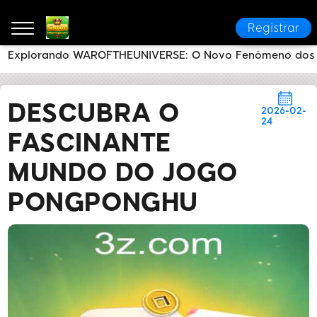
Registrar
Explorando WAROFTHEUNIVERSE: O Novo Fenômeno dos
64bet
Notícias de Flash
Descubra o Fascinante 
DESCUBRA O
2026-02-
24
FASCINANTE
MUNDO DO JOGO
PONGPONGHU