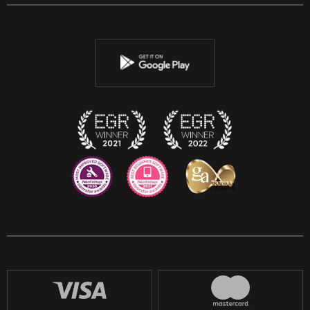
Facebook
Twitter
YouTube
Instagram
Discord
Twitch
Reddit