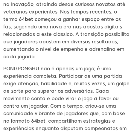
na inovação, atraindo desde curiosos novatos até
veteranos experientes. Nos tempos recentes, o
termo
64bet
começou a ganhar espaço entre os
fãs, sugerindo uma nova era nas apostas digitais
relacionadas a este clássico. A transição possibilita
que jogadores apostem em diversos resultados,
aumentando o nível de empenho e adrenalina em
cada jogada.
PONGPONGHU não é apenas um jogo; é uma
experiência completa. Participar de uma partida
exige atenção, habilidade e, muitas vezes, um golpe
de sorte para superar os adversários. Cada
movimento conta e pode virar o jogo a favor ou
contra um jogador. Com o tempo, criou-se uma
comunidade vibrante de jogadores que, com base
no formato
64bet
, compartilham estratégias e
experiências enquanto disputam campeonatos em