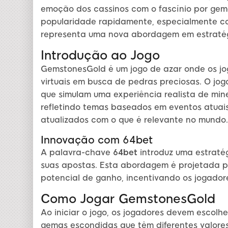
emoção dos cassinos com o fascínio por gema
popularidade rapidamente, especialmente c
representa uma nova abordagem em estratég
Introdução ao Jogo
GemstonesGold é um jogo de azar onde os jo
virtuais em busca de pedras preciosas. O jog
que simulam uma experiência realista de mi
refletindo temas baseados em eventos atuai
atualizados com o que é relevante no mundo.
Innovação com 64bet
A palavra-chave
64bet
introduz uma estratég
suas apostas. Esta abordagem é projetada 
potencial de ganho, incentivando os jogador
Como Jogar GemstonesGold
Ao iniciar o jogo, os jogadores devem escolher
gemas escondidas que têm diferentes valore