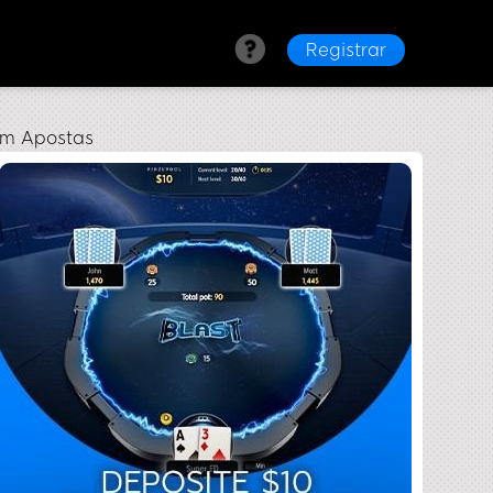
Registrar
em Apostas