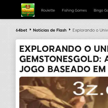
Roulette
Fishing Games
Bingo 
64bet
Notícias de Flash
Explorando o Uni
EXPLORANDO O UN
GEMSTONESGOLD: 
JOGO BASEADO EM