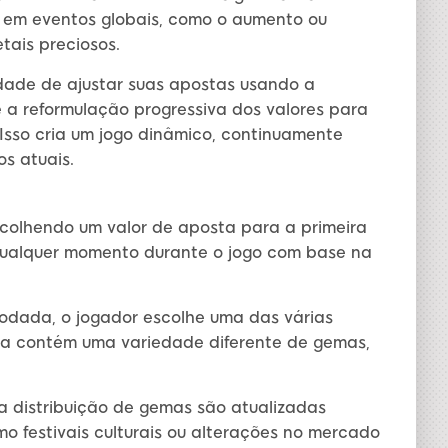
em eventos globais, como o aumento ou
tais preciosos.
dade de ajustar suas apostas usando a
 a reformulação progressiva dos valores para
 Isso cria um jogo dinâmico, continuamente
s atuais.
olhendo um valor de aposta para a primeira
qualquer momento durante o jogo com base na
odada, o jogador escolhe uma das várias
rna contém uma variedade diferente de gemas,
a distribuição de gemas são atualizadas
mo festivais culturais ou alterações no mercado