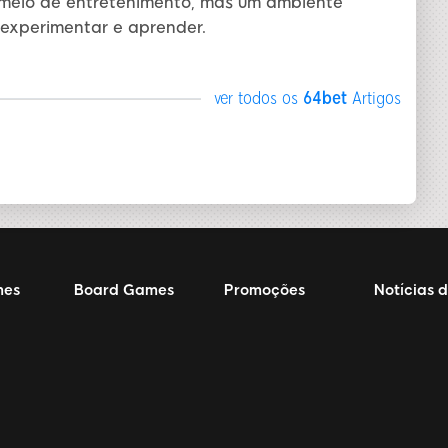
meio de entretenimento, mas um ambiente
experimentar e aprender.
ver todos os
64bet
Artigos
mes
Board Games
Promoções
Notícias d