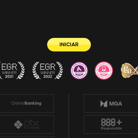
INICIAR