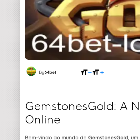
By
64bet
GemstonesGold: A N
Online
Bem-vindo ao mundo de
GemstonesGold
, um