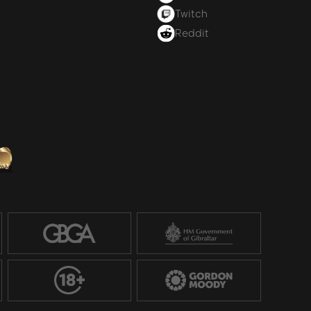
Twitch
Reddit