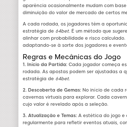
aparência ocasionalmente mudam com base 
diminuição do valor de mercado de certos me
A cada rodada, os jogadores têm a oportuni
estratégia de
64bet
. É um método que sugere
alinhar com probabilidade e risco calculado.
adaptando-se à sorte dos jogadores e evento
Regras e Mecânicas do Jogo
1. Início da Partida:
Cada jogador começa esc
rodada. As apostas podem ser ajustadas a 
estratégia de
64bet
.
2. Descoberta de Gemas:
No início de cada r
cavernas virtuais para explorar. Cada cave
cujo valor é revelado após a seleção.
3. Atualização e Temas:
A estética do jogo e 
regularmente para refletir eventos atuais, co