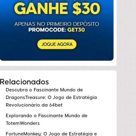
Relacionados
Descubra o Fascinante Mundo de
DragonsTreasure: O Jogo de Estratégia
Revolucionário da 64bet
Explorando o Fascinante Mundo de
TotemWonders
FortuneMonkey: O Jogo de Estratégia e