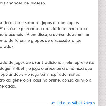
uas chances de sucesso.
da entre o setor de jogos e tecnologias
E' estão explorando a realidade aumentada e
no presencial. Além disso, a comunidade online
nto de fóruns e grupos de discussão, onde
ebradas.
do de jogos de azar tradicionais; ele representa
ologia "64bet", o jogo oferece uma dinâmica que
 popularidade do jogo tem inspirado muitos
tro do gênero de cassino online, consolidando a
mercado.
ver todos os
64bet
Artigos