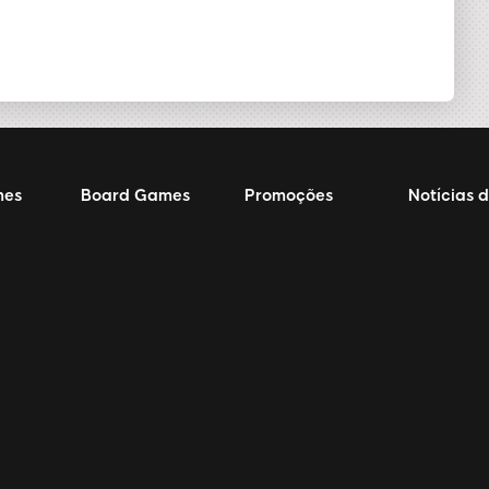
mes
Board Games
Promoções
Notícias d