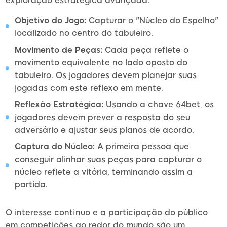
exploração estratégica avançada.
Objetivo do Jogo:
Capturar o "Núcleo do Espelho"
localizado no centro do tabuleiro.
Movimento de Peças:
Cada peça reflete o
movimento equivalente no lado oposto do
tabuleiro. Os jogadores devem planejar suas
jogadas com este reflexo em mente.
Reflexão Estratégica:
Usando a chave 64bet, os
jogadores devem prever a resposta do seu
adversário e ajustar seus planos de acordo.
Captura do Núcleo:
A primeira pessoa que
conseguir alinhar suas peças para capturar o
núcleo reflete a vitória, terminando assim a
partida.
O interesse contínuo e a participação do público
em competições ao redor do mundo são um