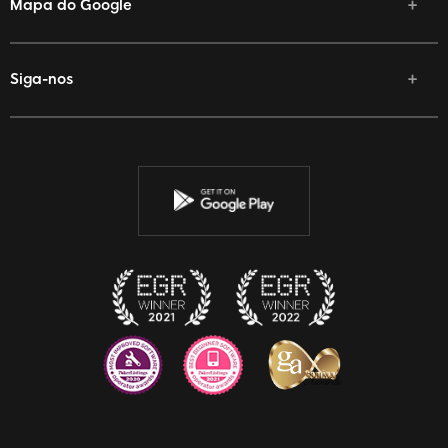
Mapa do Google
Siga-nos
Facebook
Twitter
YouTube
Instagram
Discord
Twitch
Reddit