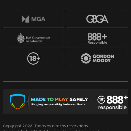
Copyright 2026. Todos os direitos reservados.