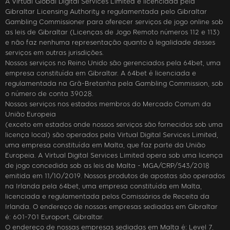
A Virtual Global Digital Services Limited é licenciada pela
Gibraltar Licensing Authority e regulamentada pelo Gibraltar
Gambling Commissioner para oferecer serviços de jogo online sob
as leis de Gibraltar (Licenças de Jogo Remoto números 112 e 113)
e não faz nenhuma representação quanto à legalidade desses
serviços em outras jurisdições.
Nossos serviços no Reino Unido são gerenciados pela 64bet, uma
empresa constituída em Gibraltar. A 64bet é licenciada e
regulamentada na Grã-Bretanha pela Gambling Commission, sob
o número de conta 39028.
Nossos serviços nos estados membros do Mercado Comum da
União Europeia
(exceto em estados onde nossos serviços são fornecidos sob uma
licença local) são operados pela Virtual Digital Services Limited,
uma empresa constituída em Malta, que faz parte da União
Europeia. A Virtual Digital Services Limited opera sob uma licença
de jogo concedida sob as leis de Malta - MGA/CRP/543/2018
emitida em 11/10/2019. Nossos produtos de apostas são operados
na Irlanda pela 64bet, uma empresa constituída em Malta,
licenciada e regulamentada pelos Comissários de Receita da
Irlanda. O endereço de nossas empresas sediadas em Gibraltar
é: 601-701 Europort, Gibraltar.
O endereço de nossas empresas sediadas em Malta é: Level 7,