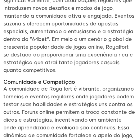
significativamente, com atualizações regulares que
introduzem novos desafios e modos de jogo,
mantendo a comunidade ativa e engajada. Eventos
sazonais oferecem oportunidades de apostas
especiais, aumentando o entusiasmo e a estratégia
dentro do "64bet". Em meio a um cenário global de
crescente popularidade de jogos online, Royalfort
se destaca ao proporcionar uma experiência rica e
estratégica que atrai tanto jogadores casuais
quanto competitivos.
Comunidade e Competição
A comunidade de Royalfort é vibrante, organizando
torneios e eventos regulares onde jogadores podem
testar suas habilidades e estratégias uns contra os
outros. Fóruns online permitem a troca constante de
dicas e estratégias, incentivando um ambiente
onde aprendizado e evolução são contínuos. Essa
dinâmica de comunidade fortalece o apelo do jogo,