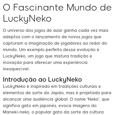
O Fascinante Mundo de
LuckyNeko
O universo dos jogos de azar ganha cada vez mais
adeptos com o lançamento de novos jogos que
capturam a imaginação de jogadores ao redor do
mundo. Um exemplo perfeito dessa evolução é
LuckyNeko, um jogo que mistura tradição e
inovação para oferecer uma experiência
inesquecível.
Introdução ao LuckyNeko
LuckyNeko é inspirado em tradições culturais e
elementos de sorte do Japão, mas é projetado para
alcançar uma audiência global. O nome 'Neko', que
significa gato em japonês, evoca imagens do
Maneki-neko, o popular gato da sorte da cultura