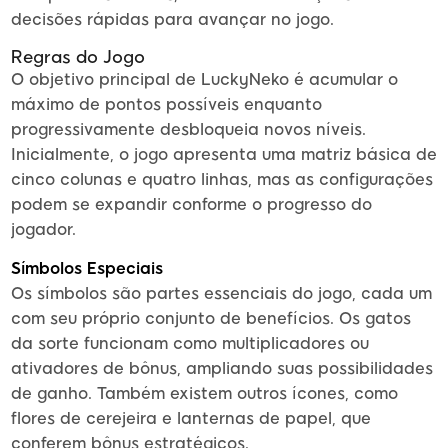
decisões rápidas para avançar no jogo.
Regras do Jogo
O objetivo principal de LuckyNeko é acumular o
máximo de pontos possíveis enquanto
progressivamente desbloqueia novos níveis.
Inicialmente, o jogo apresenta uma matriz básica de
cinco colunas e quatro linhas, mas as configurações
podem se expandir conforme o progresso do
jogador.
Símbolos Especiais
Os símbolos são partes essenciais do jogo, cada um
com seu próprio conjunto de benefícios. Os gatos
da sorte funcionam como multiplicadores ou
ativadores de bônus, ampliando suas possibilidades
de ganho. Também existem outros ícones, como
flores de cerejeira e lanternas de papel, que
conferem bônus estratégicos.