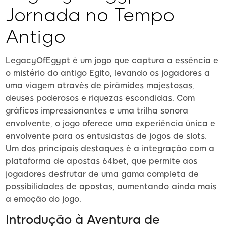
Jornada no Tempo
Antigo
LegacyOfEgypt é um jogo que captura a essência e
o mistério do antigo Egito, levando os jogadores a
uma viagem através de pirâmides majestosas,
deuses poderosos e riquezas escondidas. Com
gráficos impressionantes e uma trilha sonora
envolvente, o jogo oferece uma experiência única e
envolvente para os entusiastas de jogos de slots.
Um dos principais destaques é a integração com a
plataforma de apostas 64bet, que permite aos
jogadores desfrutar de uma gama completa de
possibilidades de apostas, aumentando ainda mais
a emoção do jogo.
Introdução à Aventura de