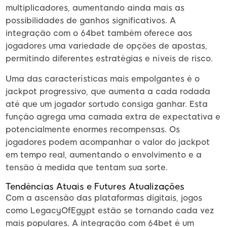
multiplicadores, aumentando ainda mais as
possibilidades de ganhos significativos. A
integração com o 64bet também oferece aos
jogadores uma variedade de opções de apostas,
permitindo diferentes estratégias e níveis de risco.
Uma das características mais empolgantes é o
jackpot progressivo, que aumenta a cada rodada
até que um jogador sortudo consiga ganhar. Esta
função agrega uma camada extra de expectativa e
potencialmente enormes recompensas. Os
jogadores podem acompanhar o valor do jackpot
em tempo real, aumentando o envolvimento e a
tensão à medida que tentam sua sorte.
Tendências Atuais e Futures Atualizações
Com a ascensão das plataformas digitais, jogos
como LegacyOfEgypt estão se tornando cada vez
mais populares. A integração com 64bet é um