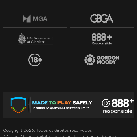
Copyright 2026. Todos os direitos reservados.
A Virtual Global Digital Services Limited é licenciada pela