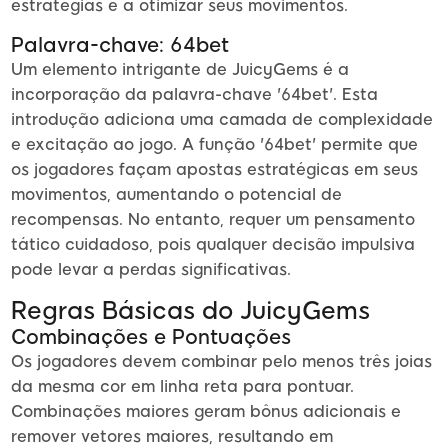
estratégias e a otimizar seus movimentos.
Palavra-chave: 64bet
Um elemento intrigante de JuicyGems é a
incorporação da palavra-chave '64bet'. Esta
introdução adiciona uma camada de complexidade
e excitação ao jogo. A função '64bet' permite que
os jogadores façam apostas estratégicas em seus
movimentos, aumentando o potencial de
recompensas. No entanto, requer um pensamento
tático cuidadoso, pois qualquer decisão impulsiva
pode levar a perdas significativas.
Regras Básicas do JuicyGems
Combinações e Pontuações
Os jogadores devem combinar pelo menos três joias
da mesma cor em linha reta para pontuar.
Combinações maiores geram bônus adicionais e
remover vetores maiores, resultando em