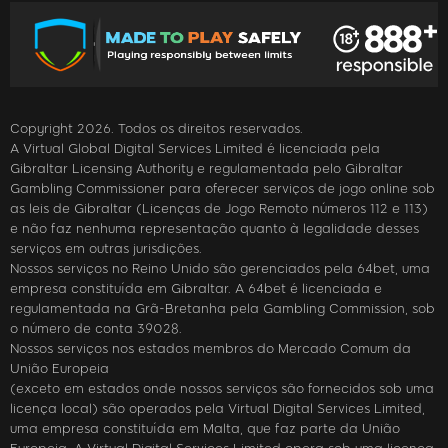
Copyright 2026. Todos os direitos reservados.
A Virtual Global Digital Services Limited é licenciada pela
Gibraltar Licensing Authority e regulamentada pelo Gibraltar
Gambling Commissioner para oferecer serviços de jogo online sob
as leis de Gibraltar (Licenças de Jogo Remoto números 112 e 113)
e não faz nenhuma representação quanto à legalidade desses
serviços em outras jurisdições.
Nossos serviços no Reino Unido são gerenciados pela 64bet, uma
empresa constituída em Gibraltar. A 64bet é licenciada e
regulamentada na Grã-Bretanha pela Gambling Commission, sob
o número de conta 39028.
Nossos serviços nos estados membros do Mercado Comum da
União Europeia
(exceto em estados onde nossos serviços são fornecidos sob uma
licença local) são operados pela Virtual Digital Services Limited,
uma empresa constituída em Malta, que faz parte da União