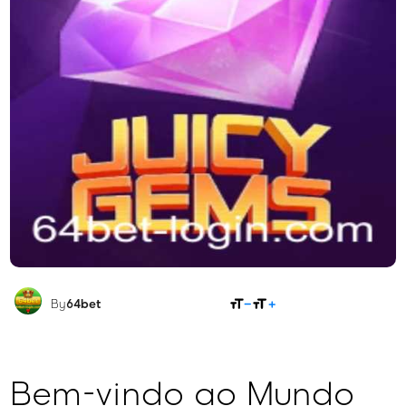
COMPARTILHAR
By
64bet
Bem-vindo ao Mundo