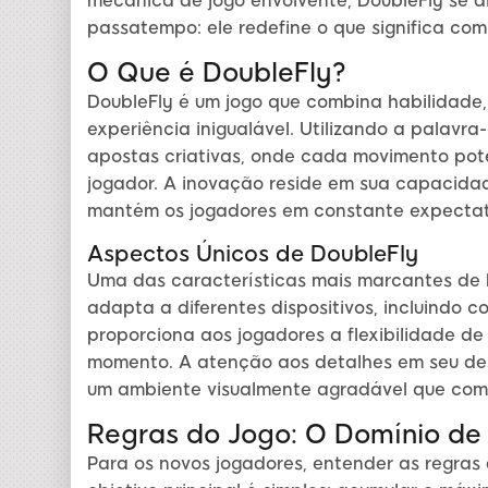
mecânica de jogo envolvente, DoubleFly se d
passatempo: ele redefine o que significa com
O Que é DoubleFly?
DoubleFly é um jogo que combina habilidade,
experiência inigualável. Utilizando a palavr
apostas criativas, onde cada movimento pote
jogador. A inovação reside em sua capacida
mantém os jogadores em constante expectat
Aspectos Únicos de DoubleFly
Uma das características mais marcantes de Do
adapta a diferentes dispositivos, incluindo 
proporciona aos jogadores a flexibilidade de
momento. A atenção aos detalhes em seu des
um ambiente visualmente agradável que com
Regras do Jogo: O Domínio de
Para os novos jogadores, entender as regras 