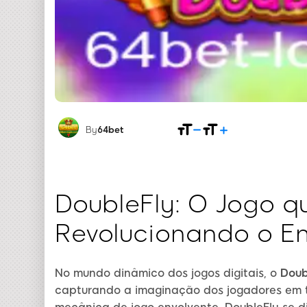
By
64bet
DoubleFly: O Jogo q
Revolucionando o E
No mundo dinâmico dos jogos digitais, o
Doub
capturando a imaginação dos jogadores em 