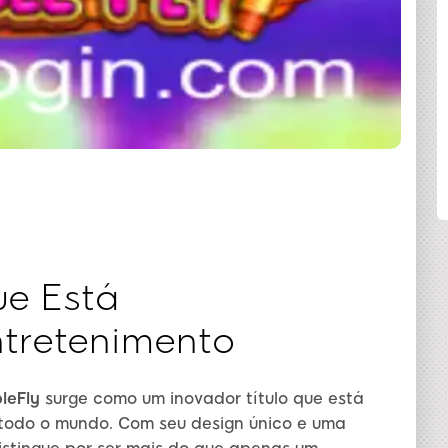
COMPARTILHAR
ue Está
ntretenimento
leFly
surge como um inovador título que está
todo o mundo. Com seu design único e uma