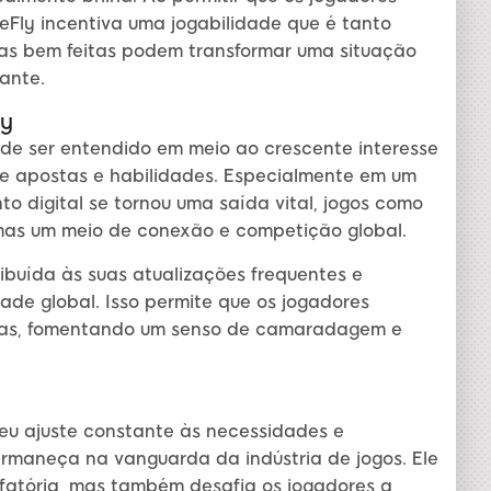
Fly incentiva uma jogabilidade que é tanto
as bem feitas podem transformar uma situação
ante.
ly
de ser entendido em meio ao crescente interesse
e apostas e habilidades. Especialmente em um
o digital se tornou uma saída vital, jogos como
as um meio de conexão e competição global.
buída às suas atualizações frequentes e
de global. Isso permite que os jogadores
gias, fomentando um senso de camaradagem e
seu ajuste constante às necessidades e
rmaneça na vanguarda da indústria de jogos. Ele
sfatória, mas também desafia os jogadores a