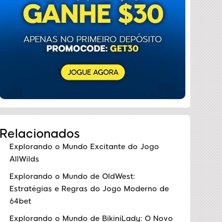
Relacionados
Explorando o Mundo Excitante do Jogo
AllWilds
Explorando o Mundo de OldWest:
Estratégias e Regras do Jogo Moderno de
64bet
Explorando o Mundo de BikiniLady: O Novo