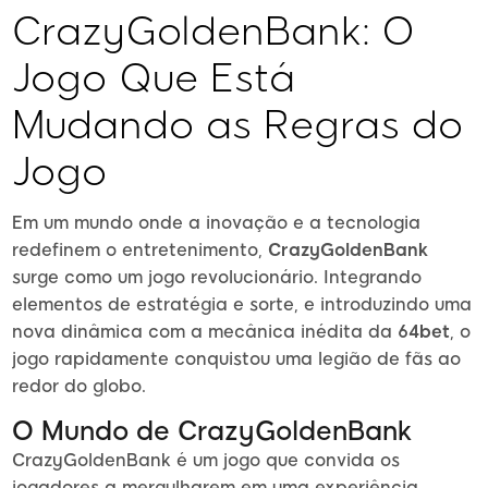
CrazyGoldenBank: O
Jogo Que Está
Mudando as Regras do
Jogo
Em um mundo onde a inovação e a tecnologia
redefinem o entretenimento,
CrazyGoldenBank
surge como um jogo revolucionário. Integrando
elementos de estratégia e sorte, e introduzindo uma
nova dinâmica com a mecânica inédita da
64bet
, o
jogo rapidamente conquistou uma legião de fãs ao
redor do globo.
O Mundo de CrazyGoldenBank
CrazyGoldenBank é um jogo que convida os
jogadores a mergulharem em uma experiência