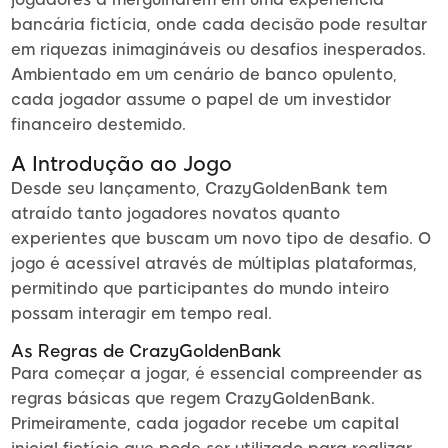
bancária fictícia, onde cada decisão pode resultar
em riquezas inimagináveis ou desafios inesperados.
Ambientado em um cenário de banco opulento,
cada jogador assume o papel de um investidor
financeiro destemido.
A Introdução ao Jogo
Desde seu lançamento, CrazyGoldenBank tem
atraído tanto jogadores novatos quanto
experientes que buscam um novo tipo de desafio. O
jogo é acessível através de múltiplas plataformas,
permitindo que participantes do mundo inteiro
possam interagir em tempo real.
As Regras de CrazyGoldenBank
Para começar a jogar, é essencial compreender as
regras básicas que regem CrazyGoldenBank.
Primeiramente, cada jogador recebe um capital