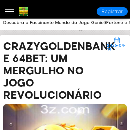
Registrar
Descubra o Fascinante Mundo do Jogo Genie3Fortune e
64bet
Notícias de Flash
CrazyGoldenBank e 64bet:
CRAZYGOLDENBANK
2026-04-
19
E 64BET: UM
MERGULHO NO
JOGO
REVOLUCIONÁRIO