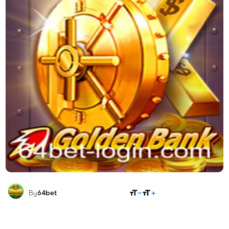
COMPARTILHAR
By
64bet